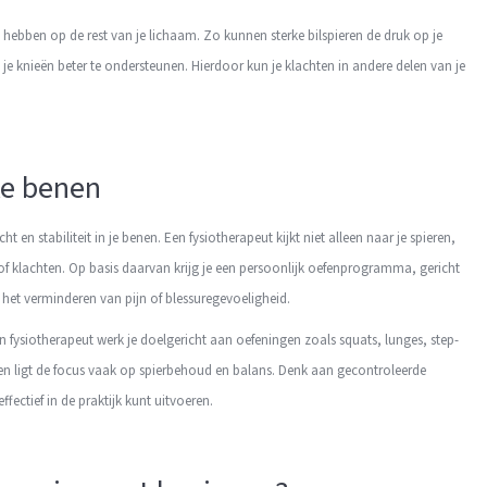
t hebben op de rest van je lichaam. Zo kunnen sterke bilspieren de druk op je
e knieën beter te ondersteunen. Hierdoor kun je klachten in andere delen van je
rke benen
 en stabiliteit in je benen. Een fysiotherapeut kijkt niet alleen naar je spieren,
f klachten. Op basis daarvan krijg je een persoonlijk oefenprogramma, gericht
 het verminderen van pijn of blessuregevoeligheid.
en fysiotherapeut werk je doelgericht aan oefeningen zoals squats, lunges, step-
n ligt de focus vaak op spierbehoud en balans. Denk aan gecontroleerde
 effectief in de praktijk kunt uitvoeren.