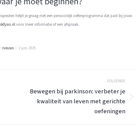
 waar je moet beginnen?
erapeuten helpt je graag met een persoonlijk oefenprogramma dat past bij jouw
skfysio.nl
voor meer informatie of een afspraak.
e:
nieuws
2 juni 2025
VOLGENDE
Bewegen bij parkinson: verbeter je
kwaliteit van leven met gerichte
Volgende
bericht:
oefeningen