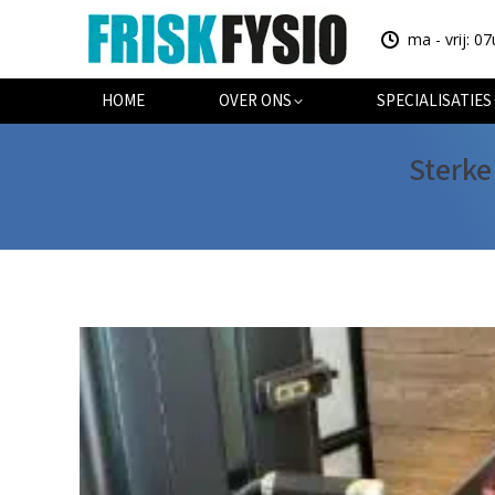
ma - vrij: 07
HOME
OV
HOME
OVER ONS
SPECIALISATIES
Sterke