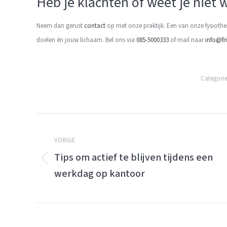
Heb je klachten of weet je niet
Neem dan gerust
contact
op met onze praktijk. Een van onze fysioth
doelen én jouw lichaam. Bel ons via
085-5000333
of mail naar
info@fri
Categori
Berichtnavigatie
VORIGE
Tips om actief te blijven tijdens een
Vorige
werkdag op kantoor
bericht: