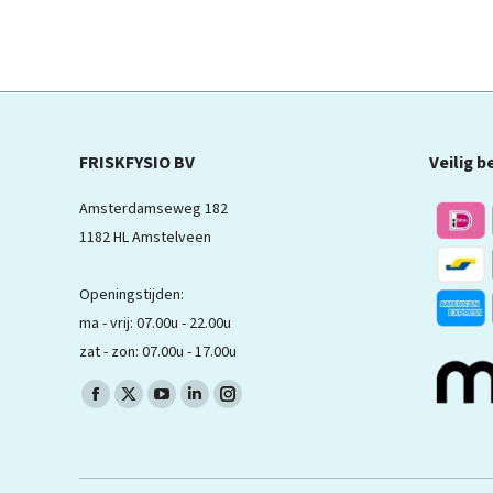
FRISKFYSIO BV
Veilig b
Amsterdamseweg 182
1182 HL Amstelveen
Openingstijden:
ma - vrij: 07.00u - 22.00u
zat - zon: 07.00u - 17.00u
Volg ons op:
Facebook
X
YouTube
LinkedIn
Instagram
pagina
pagina
pagina
pagina
pagina
wordt
wordt
wordt
wordt
wordt