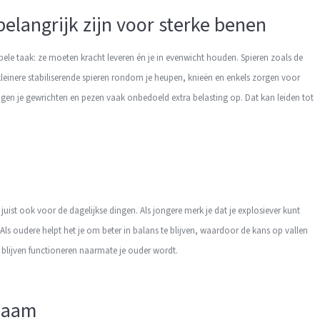
belangrijk zijn voor sterke benen
bele taak: ze moeten kracht leveren én je in evenwicht houden. Spieren zoals de
 kleinere stabiliserende spieren rondom je heupen, knieën en enkels zorgen voor
angen je gewrichten en pezen vaak onbedoeld extra belasting op. Dat kan leiden tot
 juist ook voor de dagelijkse dingen. Als jongere merk je dat je explosiever kunt
Als oudere helpt het je om beter in balans te blijven, waardoor de kans op vallen
 blijven functioneren naarmate je ouder wordt.
chaam