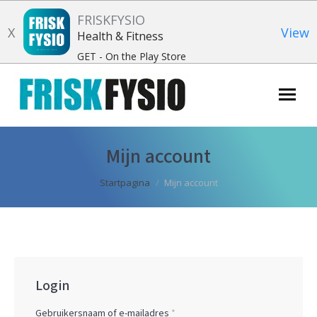
FRISKFYSIO
X
View
Health & Fitness
GET - On the Play Store
Zoeken:
Mijn account
Je bent hier:
Startpagina
Mijn account
Login
Vereist
Gebruikersnaam of e-mailadres
*