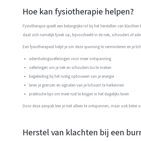
Hoe kan fysiotherapie helpen?
Fysiotherapie speelt een belangrijke rol bij het herstellen van klachte
slaat zich namelijk fysiek op, bijvoorbeeld in de nek, schouders of ad
Een fysiotherapeut helpt je om deze spanning te verminderen en je lic
ademhalingsoefeningen voor meer ontspanning
oefeningen om je nek en schouders los te maken
begeleiding bij het rustig opbouwen van je energie
leren je grenzen en signalen van je lichaam te herkennen
praktische tips om meer rust te krijgen in het dagelijks leven
Door deze aanpak leer je niet alleen te ontspannen, maar ook beter 
Herstel van klachten bij een bur