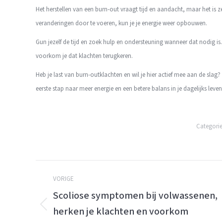
Het herstellen van een burn-out vraagt tijd en aandacht, maar het is z
veranderingen door te voeren, kun je je energie weer opbouwen.
Gun jezelf de tijd en zoek hulp en ondersteuning wanneer dat nodig is. M
voorkom je dat klachten terugkeren.
Heb je last van burn-outklachten en wil je hier actief mee aan de sla
eerste stap naar meer energie en een betere balans in je dagelijks leven
Categori
Berichtnavigatie
VORIGE
Scoliose symptomen bij volwassenen,
herken je klachten en voorkom
Vorige