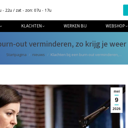
u - 22u / zat - zon: 07u - 17u
ER ONS
SPECIALISATIES
KLACHTEN
WERKEN BIJ
KLACHTEN
WERKEN BIJ
WEBSHOP
burn-out verminderen, zo krijg je weer 
Je bent hier:
Startpagina
nieuws
Klachten bij een burn-out verminderen,…
mei
9
2026