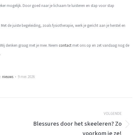
eker mogelijk. Door goed naar je lichaam te luisteren en stap voor stap
et de juiste begeleiding, zoals fysiotherapie, werk je gericht aan je herstel en
g? Wij denken graag met je mee. Neem
contact
met ons op en zet vandaag nog de
.
e:
nieuws
9 mei 2026
VOLGENDE
Blessures door het skeeleren? Zo
Volgende
voorkom je ze!