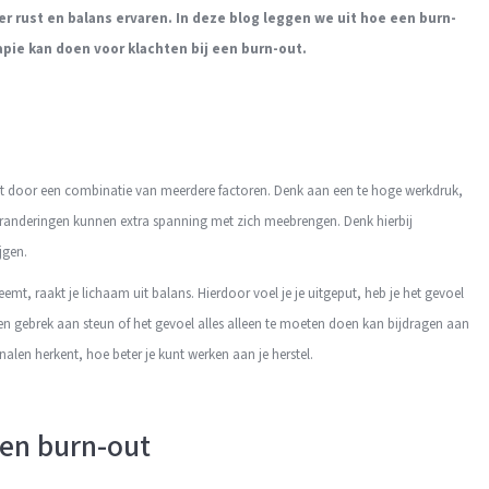
er rust en balans ervaren. In deze blog leggen we uit hoe een burn-
apie kan doen voor klachten bij een burn-out.
at door een combinatie van meerdere factoren. Denk aan een te hoge werkdruk,
 veranderingen kunnen extra spanning met zich meebrengen. Denk hierbij
jgen.
emt, raakt je lichaam uit balans. Hierdoor voel je je uitgeput, heb je het gevoel
een gebrek aan steun of het gevoel alles alleen te moeten doen kan bijdragen aan
nalen herkent, hoe beter je kunt werken aan je herstel.
een burn-out