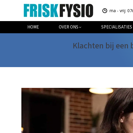
ma - vrij: 07
HOME
OV
HOME
OVER ONS
SPECIALISATIES
Klachten bij een 