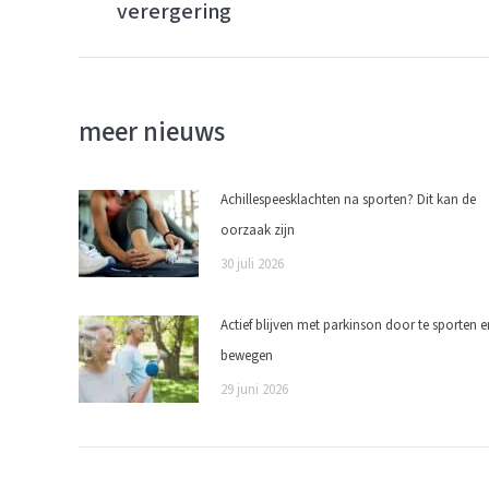
bericht:
verergering
meer nieuws
Achillespeesklachten na sporten? Dit kan de
oorzaak zijn
30 juli 2026
Actief blijven met parkinson door te sporten e
bewegen
29 juni 2026