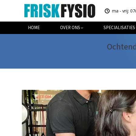
ma - vrij: 07
HOME
OV
HOME
OVER ONS
SPECIALISATIES
Ochtend