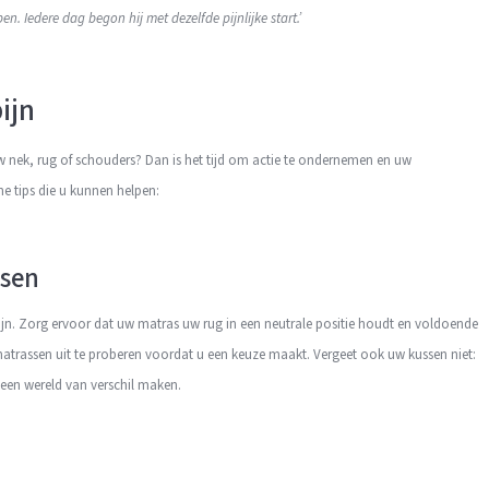
pen. Iedere dag begon hij met dezelfde pijnlijke start.’
ijn
uw nek, rug of schouders? Dan is het tijd om actie te ondernemen en uw
e tips die u kunnen helpen:
ssen
jn. Zorg ervoor dat uw matras uw rug in een neutrale positie houdt en voldoende
atrassen uit te proberen voordat u een keuze maakt. Vergeet ook uw kussen niet:
een wereld van verschil maken.