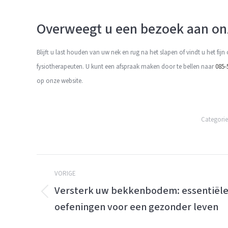
Overweegt u een bezoek aan on
Blijft u last houden van uw nek en rug na het slapen of vindt u het fij
fysiotherapeuten. U kunt een afspraak maken door te bellen naar
085-
op onze website.
Categori
Berichtnavigatie
VORIGE
Versterk uw bekkenbodem: essentiël
Vorige
oefeningen voor een gezonder leven
bericht: