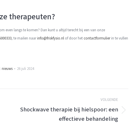
ze therapeuten?
n om even langs te komen? Dan kunt u altijd terecht bij een van onze
5000333
, te mailen naar
info@friskfysio.nl
of door het
contactformulier
in te vullen
e:
nieuws
26 juli 2024
VOLGENDE
e
Shockwave therapie bij hielspoor: een
Volgende
effectieve behandeling
bericht: