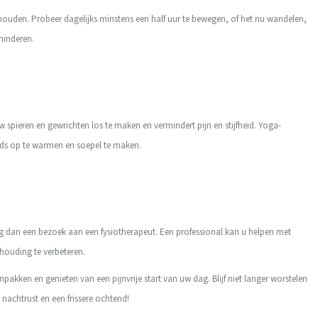
houden. Probeer dagelijks minstens een half uur te bewegen, of het nu wandelen,
minderen.
 spieren en gewrichten los te maken en vermindert pijn en stijfheid. Yoga-
ds op te warmen en soepel te maken.
dan een bezoek aan een fysiotherapeut. Een professional kan u helpen met
houding te verbeteren.
kken en genieten van een pijnvrije start van uw dag. Blijf niet langer worstelen
achtrust en een frissere ochtend!