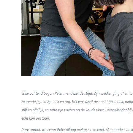
‘Elke ochtend begon Peter met dezelfde strijd. Zijn wekker ging af en t
zeurende pijn in zijn nek en rug. Het was alsof de nacht geen rust, m
stijf en pijnlijk, en zette zijn voeten op de koude vloer. Peter wist da
echt kon opstaan.
Deze routine was voor Peter allang niet meer vreemd. Al maanden voelde 