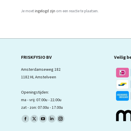
Je moet
ingelogd zijn
om een reactie te plaatsen.
FRISKFYSIO BV
Veilig b
Amsterdamseweg 182
1182 HL Amstelveen
Openingstijden:
ma - vrij: 07.00u - 22.00u
zat - zon: 07.00u - 17.00u
Volg ons op:
Facebook
X
YouTube
LinkedIn
Instagram
pagina
pagina
pagina
pagina
pagina