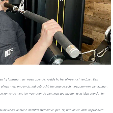
oen hij langzaam zijn ogen opende, voelde hij het alweer: ochtendpijn. Een
aar alleen meer ongemak had gebracht. Hij draaide zich moeizaam om, zijn lichaam
t hij de komende minuten weer door de pijn heen zou moeten worstelen voordat hij
hij iedere ochtend dezelfde stijfheid en pijn. Hij had al van alles geprobeerd: