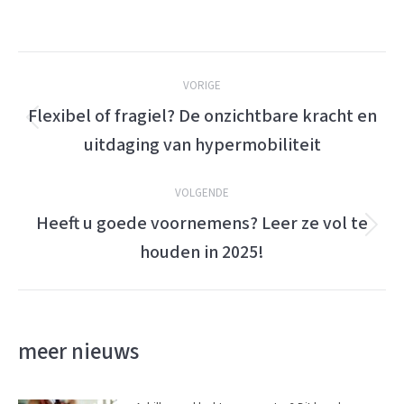
Berichtnavigatie
VORIGE
Flexibel of fragiel? De onzichtbare kracht en
Vorige
uitdaging van hypermobiliteit
bericht:
VOLGENDE
Heeft u goede voornemens? Leer ze vol te
Volgende
houden in 2025!
bericht:
meer nieuws