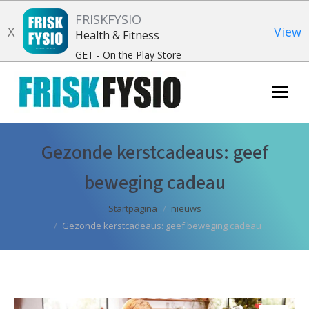
FRISKFYSIO
X
View
Health & Fitness
GET - On the Play Store
Zoeken:
Gezonde kerstcadeaus: geef
beweging cadeau
Je bent hier:
Startpagina
nieuws
Gezonde kerstcadeaus: geef beweging cadeau