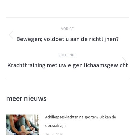
Berichtnavigatie
VORIGE
Bewegen; voldoet u aan de richtlijnen?
Vorige
bericht:
VOLGENDE
Krachttraining met uw eigen lichaamsgewicht
Volgende
bericht:
meer nieuws
Achillespeesklachten na sporten? Dit kan de
oorzaak zijn
30 juli 2026