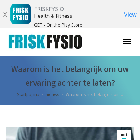
FRISKFYSIO
X
View
Health & Fitness
GET - On the Play Store
Zoeken:
Waarom is het belangrijk om uw
ervaring achter te laten?
Je bent hier:
Startpagina
nieuws
Waarom is het belangrijk om…
mrt