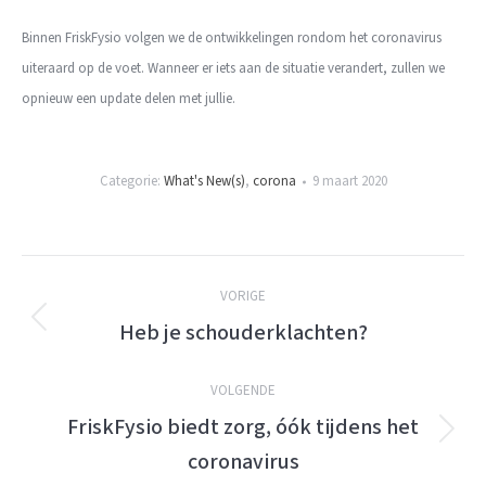
Binnen FriskFysio volgen we de ontwikkelingen rondom het coronavirus
uiteraard op de voet. Wanneer er iets aan de situatie verandert, zullen we
opnieuw een update delen met jullie.
Categorie:
What's New(s)
,
corona
9 maart 2020
Berichtnavigatie
VORIGE
Heb je schouderklachten?
Vorige
bericht:
VOLGENDE
FriskFysio biedt zorg, óók tijdens het
Volgende
coronavirus
bericht: