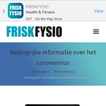
FRISKFYSIO
X
View
Health & Fitness
GET - On the Play Store
Zoeken:
Belangrijke informatie over het
coronavirus
Je bent hier:
Startpagina
What's New(s)
Belangrijke informatie over het coronavirus