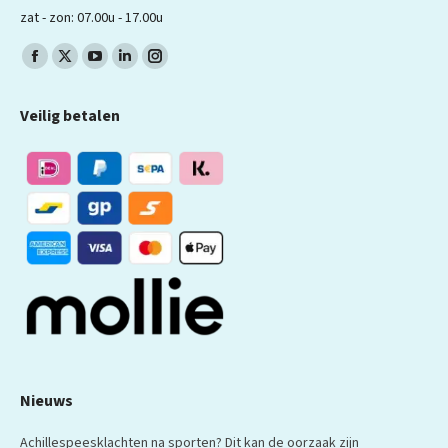
zat - zon: 07.00u - 17.00u
Volg ons op:
Facebook
X
YouTube
LinkedIn
Instagram
pagina
pagina
pagina
pagina
pagina
Veilig betalen
wordt
wordt
wordt
wordt
wordt
geopend
geopend
geopend
geopend
geopend
in
in
in
in
in
een
een
een
een
een
nieuw
nieuw
nieuw
nieuw
nieuw
venster
venster
venster
venster
venster
Nieuws
Achillespeesklachten na sporten? Dit kan de oorzaak zijn