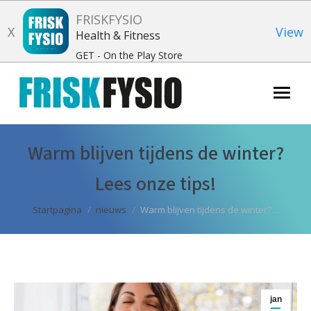
FRISKFYSIO
X
View
Health & Fitness
GET - On the Play Store
Zoeken:
Warm blijven tijdens de winter?
Lees onze tips!
Je bent hier:
Startpagina
nieuws
Warm blijven tijdens de winter?…
jan