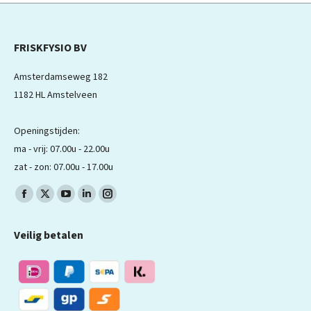
FRISKFYSIO BV
Amsterdamseweg 182
1182 HL Amstelveen
Openingstijden:
ma - vrij: 07.00u - 22.00u
zat - zon: 07.00u - 17.00u
Volg ons op:
Facebook
X
YouTube
LinkedIn
Instagram
pagina
pagina
pagina
pagina
pagina
Veilig betalen
wordt
wordt
wordt
wordt
wordt
geopend
geopend
geopend
geopend
geopend
in
in
in
in
in
een
een
een
een
een
nieuw
nieuw
nieuw
nieuw
nieuw