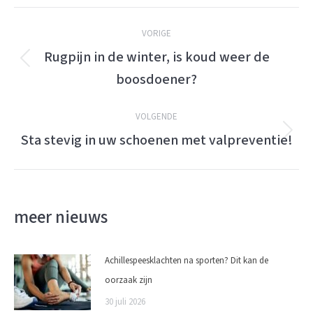
Berichtnavigatie
VORIGE
Rugpijn in de winter, is koud weer de
Vorige
boosdoener?
bericht:
VOLGENDE
Sta stevig in uw schoenen met valpreventie!
Volgende
bericht:
meer nieuws
Achillespeesklachten na sporten? Dit kan de
oorzaak zijn
30 juli 2026