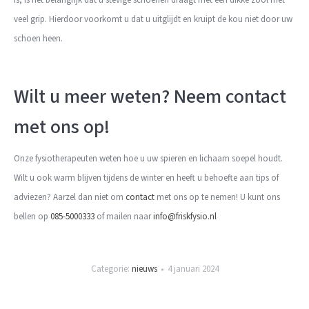
is, is het belangrijk dat u stevige schoenen draagt met een dikke zool met
veel grip. Hierdoor voorkomt u dat u uitglijdt en kruipt de kou niet door uw
schoen heen.
Wilt u meer weten? Neem contact
met ons op!
Onze fysiotherapeuten weten hoe u uw spieren en lichaam soepel houdt.
Wilt u ook warm blijven tijdens de winter en heeft u behoefte aan tips of
adviezen? Aarzel dan niet om
contact
met ons op te nemen! U kunt ons
bellen op
085-5000333
of mailen naar
info@friskfysio.nl
Categorie:
nieuws
4 januari 2024