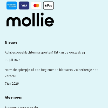
venster
venster
venster
venster
venster
Nieuws
Achillespeesklachten na sporten? Dit kan de oorzaak zijn
30 juli 2026
Normale spierpijn of een beginnende blessure? Zo herken je het
verschil
7 juli 2026
Algemeen
Algemene voorwaarden