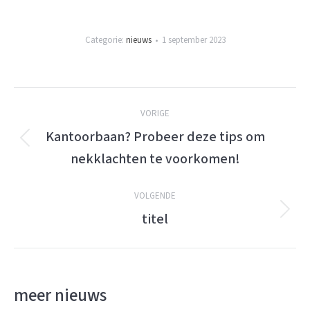
Categorie:
nieuws
1 september 2023
Berichtnavigatie
VORIGE
Kantoorbaan? Probeer deze tips om
Vorige
nekklachten te voorkomen!
bericht:
VOLGENDE
titel
Volgende
bericht:
meer nieuws