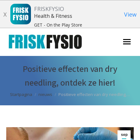
FRISKFYSIO
X
View
Health & Fitness
GET - On the Play Store
Zoeken:
Positieve effecten van dry
needling, ontdek ze hier!
Je bent hier:
Startpagina
nieuws
Positieve effecten van dry needling,…
sep