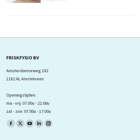
FRISKFYSIO BV
Amsterdamseweg 182
1182 HL Amstelveen
Openingstijden:
ma - vrij: 07.00u - 22.00u
zat - zon: 07.00u - 17.00u
Volg ons op:
Facebook
X
YouTube
LinkedIn
Instagram
pagina
pagina
pagina
pagina
pagina