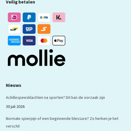
Veilig betalen
wordt
wordt
wordt
wordt
wordt
geopend
geopend
geopend
geopend
geopend
in
in
in
in
in
een
een
een
een
een
nieuw
nieuw
nieuw
nieuw
nieuw
venster
venster
venster
venster
venster
Nieuws
Achillespeesklachten na sporten? Dit kan de oorzaak zijn
30 juli 2026
Normale spierpijn of een beginnende blessure? Zo herken je het
verschil