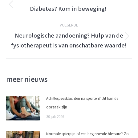
Diabetes? Kom in beweging!
Vorige
bericht:
VOLGENDE
Neurologische aandoening? Hulp van de
Volgende
fysiotherapeut is van onschatbare waarde!
bericht:
meer nieuws
Achillespeesklachten na sporten? Dit kan de
oorzaak zijn
30 juli 2026
Normale spierpijn of een beginnende blessure? Zo