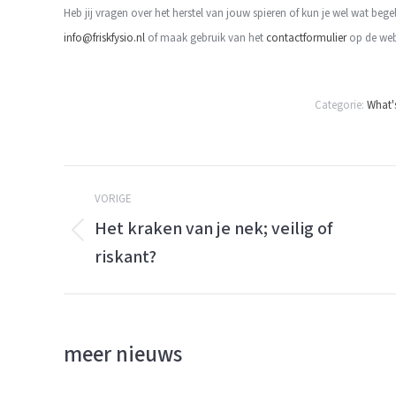
Heb jij vragen over het herstel van jouw spieren of kun je wel wat be
info@friskfysio.nl
of maak gebruik van het
contactformulier
op de web
Categorie:
What'
Berichtnavigatie
VORIGE
Het kraken van je nek; veilig of
Vorige
riskant?
bericht:
meer nieuws