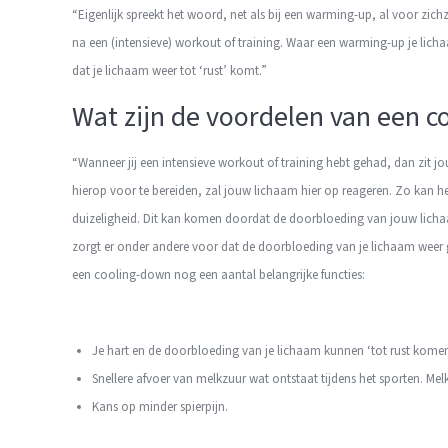
“Eigenlijk spreekt het woord, net als bij een warming-up, al voor zi
na een (intensieve) workout of training. Waar een warming-up je lich
dat je lichaam weer tot ‘rust’ komt.”
Wat zijn de voordelen van een 
“Wanneer jij een intensieve workout of training hebt gehad, dan zit 
hierop voor te bereiden, zal jouw lichaam hier op reageren. Zo kan h
duizeligheid. Dit kan komen doordat de doorbloeding van jouw lichaam
zorgt er onder andere voor dat de doorbloeding van je lichaam weer ge
een cooling-down nog een aantal belangrijke functies:
Je hart en de doorbloeding van je lichaam kunnen ‘tot rust komen
Snellere afvoer van melkzuur wat ontstaat tijdens het sporten. Melk
Kans op minder spierpijn.