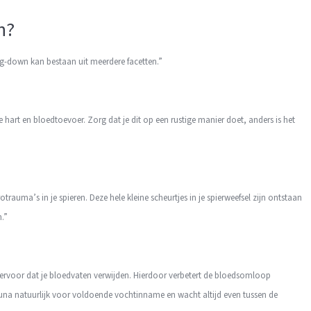
n?
ing-down kan bestaan uit meerdere facetten.”
art en bloedtoevoer. Zorg dat je dit op een rustige manier doet, anders is het
trauma’s in je spieren. Deze hele kleine scheurtjes in je spierweefsel zijn ontstaan
n.”
rvoor dat je bloedvaten verwijden. Hierdoor verbetert de bloedsomloop
una natuurlijk voor voldoende vochtinname en wacht altijd even tussen de