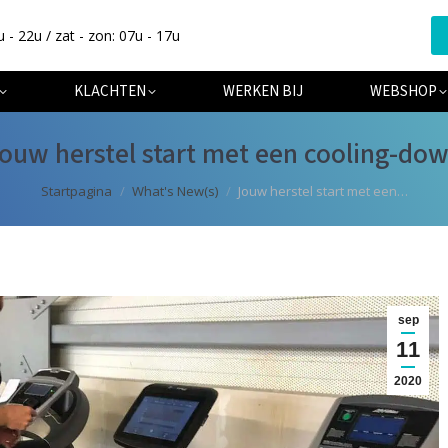
u - 22u / zat - zon: 07u - 17u
ER ONS
SPECIALISATIES
KLACHTEN
WERKEN BIJ
KLACHTEN
WERKEN BIJ
WEBSHOP
ouw herstel start met een cooling-do
Je bent hier:
Startpagina
What's New(s)
Jouw herstel start met een…
sep
11
2020