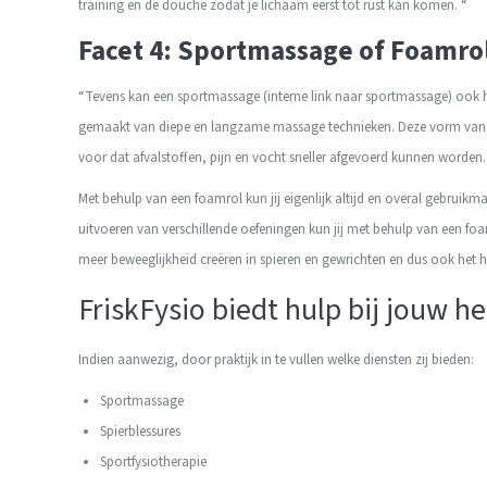
training en de douche zodat je lichaam eerst tot rust kan komen. “
Facet 4: Sportmassage of Foamro
“Tevens kan een sportmassage
(interne link naar sportmassage)
ook h
gemaakt van diepe en langzame massage technieken. Deze vorm van ma
voor dat afvalstoffen, pijn en vocht sneller afgevoerd kunnen worden.
Met behulp van een foamrol kun jij eigenlijk altijd en overal gebruikm
uitvoeren van verschillende oefeningen kun jij met behulp van een f
meer beweeglijkheid creëren in spieren en gewrichten en dus ook het h
FriskFysio biedt hulp bij jouw h
Indien aanwezig, door praktijk in te vullen welke diensten zij bieden:
Sportmassage
Spierblessures
Sportfysiotherapie