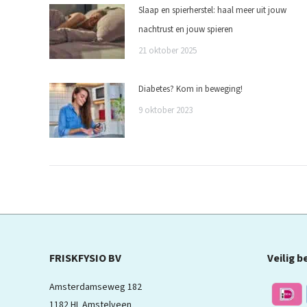
Slaap en spierherstel: haal meer uit jouw
nachtrust en jouw spieren
21 oktober 2025
Diabetes? Kom in beweging!
9 oktober 2023
FRISKFYSIO BV
Veilig b
Amsterdamseweg 182
1182 HL Amstelveen