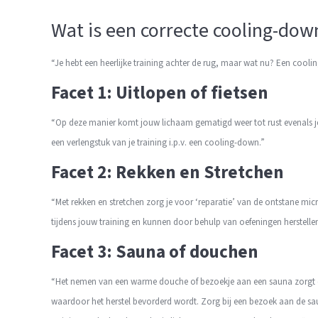
Wat is een correcte cooling-dow
“Je hebt een heerlijke training achter de rug, maar wat nu? Een cool
Facet 1: Uitlopen of fietsen
“Op deze manier komt jouw lichaam gematigd weer tot rust evenals je h
een verlengstuk van je training i.p.v. een cooling-down.”
Facet 2: Rekken en Stretchen
“Met rekken en stretchen zorg je voor ‘reparatie’ van de ontstane micro
tijdens jouw training en kunnen door behulp van oefeningen herstelle
Facet 3: Sauna of douchen
“Het nemen van een warme douche of bezoekje aan een sauna zorgt e
waardoor het herstel bevorderd wordt. Zorg bij een bezoek aan de sa