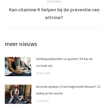
VOLGENDE
Kan vitamine K helpen bij de preventie van
Volgende
artrose?
bericht:
meer nieuws
Achillespeesklachten na sporten? Dit kan de
oorzaak zijn
30 juli 2026
Normale spierpijn of een beginnende blessure? Zo
herken je het verschil
7 juli 2026