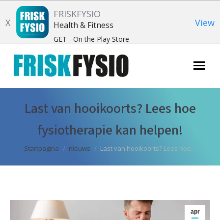
FRISKFYSIO
X
View
Health & Fitness
GET - On the Play Store
Zoeken:
Last van hooikoorts? Lees hoe
fysiotherapie kan helpen!
Je bent hier:
Startpagina
nieuws
Last van hooikoorts? Lees hoe…
apr