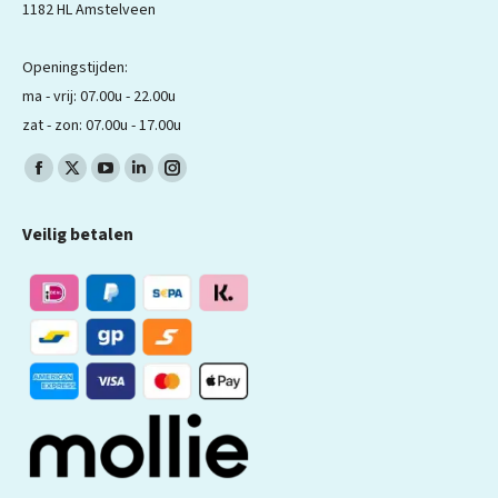
1182 HL Amstelveen
Openingstijden:
ma - vrij: 07.00u - 22.00u
zat - zon: 07.00u - 17.00u
Volg ons op:
Facebook
X
YouTube
LinkedIn
Instagram
pagina
pagina
pagina
pagina
pagina
Veilig betalen
wordt
wordt
wordt
wordt
wordt
geopend
geopend
geopend
geopend
geopend
in
in
in
in
in
een
een
een
een
een
nieuw
nieuw
nieuw
nieuw
nieuw
venster
venster
venster
venster
venster