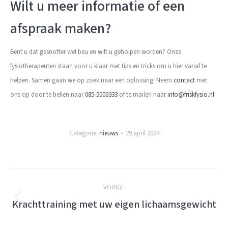
Wilt u meer informatie of een
afspraak maken?
Bent u dat gesnotter wel beu en wilt u geholpen worden? Onze
fysiotherapeuten staan voor u klaar met tips en tricks om u hier vanaf te
helpen. Samen gaan we op zoek naar een oplossing! Neem
contact
met
ons op door te bellen naar
085-5000333
of te mailen naar
info@friskfysio.nl
Categorie:
nieuws
29 april 2024
Berichtnavigatie
VORIGE
Krachttraining met uw eigen lichaamsgewicht
Vorige
bericht: