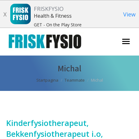
FRISKFYSIO
X
View
Health & Fitness
GET - On the Play Store
Zoeken:
Michal
Je bent hier:
Startpagina
Teammate
Michal
Kinderfysiotherapeut,
Bekkenfysiotherapeut i.o,