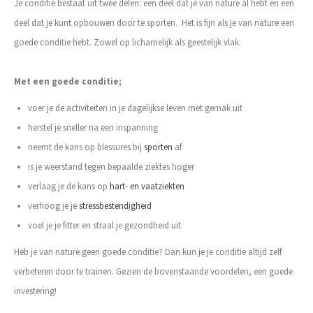
Je conditie bestaat uit twee delen: een deel dat je van nature al hebt en een
deel dat je kunt opbouwen door te sporten. Het is fijn als je van nature een
goede conditie hebt. Zowel op lichamelijk als geestelijk vlak.
Met een goede conditie;
voer je de activiteiten in je dagelijkse leven met gemak uit
herstel je sneller na een inspanning
neemt de kans op blessures bij
sporten
af
is je weerstand tegen bepaalde ziektes hoger
verlaag je de kans op
hart- en vaatziekten
verhoog je je
stressbestendigheid
voel je je fitter en straal je gezondheid uit
Heb je van nature geen goede conditie? Dan kun je je conditie altijd zelf
verbeteren door te trainen. Gezien de bovenstaande voordelen, een goede
investering!