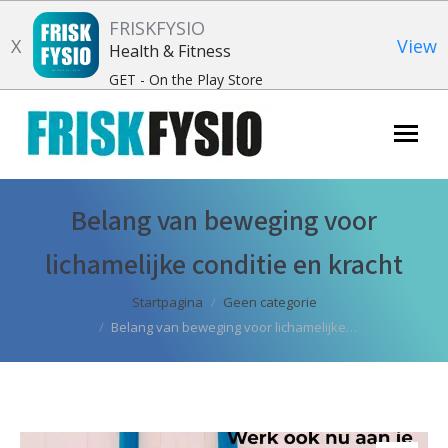
FRISKFYSIO
X
View
Health & Fitness
GET - On the Play Store
Zoeken:
Belang van beweging voor
lichamelijke conditie en kracht
Je bent hier:
Startpagina
Geen categorie
Belang van beweging voor lichamelijke…