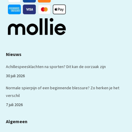
nieuw
nieuw
nieuw
nieuw
nieuw
venster
venster
venster
venster
venster
Nieuws
Achillespeesklachten na sporten? Dit kan de oorzaak zijn
30 juli 2026
Normale spierpijn of een beginnende blessure? Zo herken je het
verschil
7 juli 2026
Algemeen