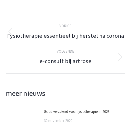
Berichtnavigatie
VORIGE
Fysiotherapie essentieel bij herstel na corona
Vorige
bericht:
VOLGENDE
e-consult bij artrose
Volgende
bericht:
meer nieuws
Goed verzekerd voor fysiotherapie in 2023
30 november 2022