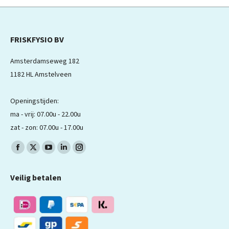
FRISKFYSIO BV
Amsterdamseweg 182
1182 HL Amstelveen
Openingstijden:
ma - vrij: 07.00u - 22.00u
zat - zon: 07.00u - 17.00u
Volg ons op:
Facebook
X
YouTube
LinkedIn
Instagram
pagina
pagina
pagina
pagina
pagina
Veilig betalen
wordt
wordt
wordt
wordt
wordt
geopend
geopend
geopend
geopend
geopend
in
in
in
in
in
een
een
een
een
een