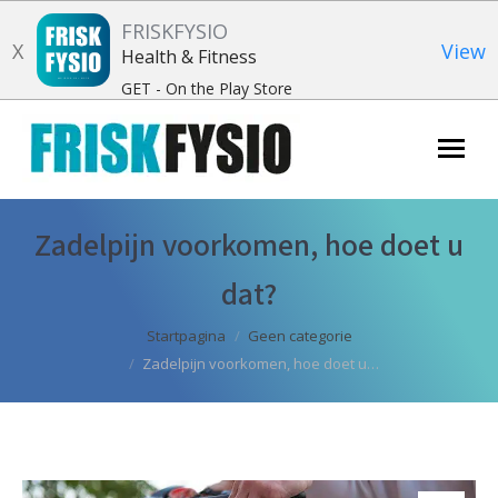
FRISKFYSIO
X
View
Health & Fitness
GET - On the Play Store
Zoeken:
Zadelpijn voorkomen, hoe doet u
dat?
Je bent hier:
Startpagina
Geen categorie
Zadelpijn voorkomen, hoe doet u…