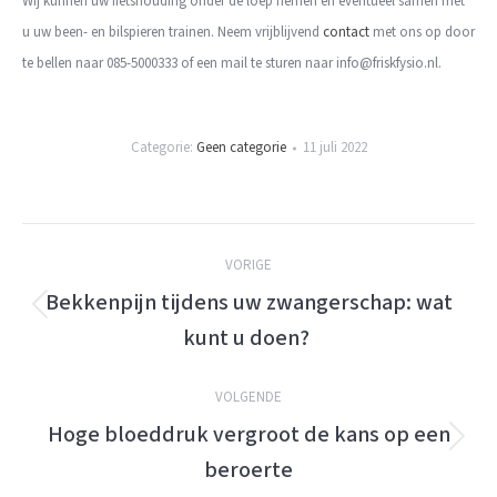
Wij kunnen uw fietshouding onder de loep nemen en eventueel samen met
u uw been- en bilspieren trainen. Neem vrijblijvend
contact
met ons op door
te bellen naar 085-5000333 of een mail te sturen naar info@friskfysio.nl.
Categorie:
Geen categorie
11 juli 2022
Berichtnavigatie
VORIGE
Bekkenpijn tijdens uw zwangerschap: wat
Vorige
kunt u doen?
bericht:
VOLGENDE
Hoge bloeddruk vergroot de kans op een
Volgende
beroerte
bericht: