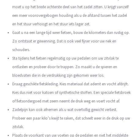
moet u op het brede achterste deel van het zadel zitten. U krijgt vanzelf
een meer voorovergebogen houding als u de afstand tussen het zadel
en het stuur verhoogt en het stuur iets lager zet.
Gaat u na een lange tijd weer fietsen, bouw de kilometers dan rustig op.
Zo ontstaat er gewenning. Dat is ook veel fijner voor uw nek en
schouders.
Sta tijdens het fietsen regelmatig op uw pedalen om uw zitvlak te
ontlasten en probeer door te trappen. Zo maakt u de spieren en
bloedvaten die in de verdrukking zijn gekomen weer los.
Draag geschikte fietskleding. Kies materiaal dat ademt en vocht afdrijft.
Kies dus niet voor katoen of synthetische stoffen. Een speciale fietsbroek
of fietsondergoed met zeem neemt de druk weg en voert vocht af.
Zadelpijn kan ook afnemen als u wat overtollig gewicht verliest.
Probeer een paar kilo’s kwijt te raken, dat scheelt weer in de druk op uw
zitvlak.
Plaats de voorkant van uw voeten op de pedalen en niet het middelste