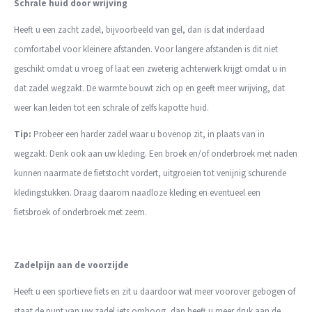
Schrale huid door wrijving
Heeft u een zacht zadel, bijvoorbeeld van gel, dan is dat inderdaad
comfortabel voor kleinere afstanden. Voor langere afstanden is dit niet
geschikt omdat u vroeg of laat een zweterig achterwerk krijgt omdat u in
dat zadel wegzakt. De warmte bouwt zich op en geeft meer wrijving, dat
weer kan leiden tot een schrale of zelfs kapotte huid.
Tip:
Probeer een harder zadel waar u bovenop zit, in plaats van in
wegzakt. Denk ook aan uw kleding. Een broek en/of onderbroek met naden
kunnen naarmate de fietstocht vordert, uitgroeien tot venijnig schurende
kledingstukken. Draag daarom naadloze kleding en eventueel een
fietsbroek of onderbroek met zeem.
Zadelpijn aan de voorzijde
Heeft u een sportieve fiets en zit u daardoor wat meer voorover gebogen of
staat de punt van uw zadel iets omhoog, dan heeft u meer druk aan de