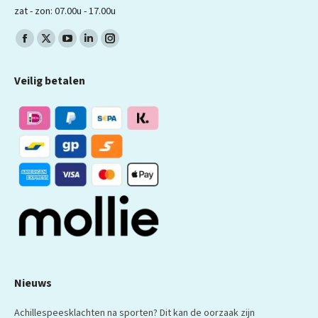
zat - zon: 07.00u - 17.00u
Volg ons op:
Facebook
X
YouTube
LinkedIn
Instagram
pagina
pagina
pagina
pagina
pagina
Veilig betalen
wordt
wordt
wordt
wordt
wordt
geopend
geopend
geopend
geopend
geopend
in
in
in
in
in
een
een
een
een
een
nieuw
nieuw
nieuw
nieuw
nieuw
venster
venster
venster
venster
venster
Nieuws
Achillespeesklachten na sporten? Dit kan de oorzaak zijn