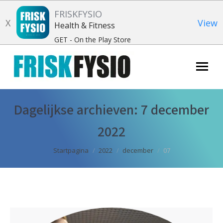
FRISKFYSIO
X
View
Health & Fitness
GET - On the Play Store
Zoeken:
Dagelijkse archieven:
7 december
2022
Je bent hier:
Startpagina
2022
december
07