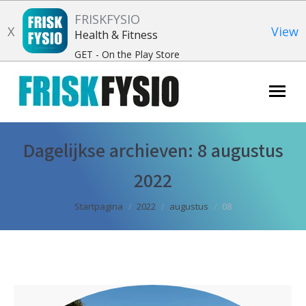
FRISKFYSIO
X
View
Health & Fitness
GET - On the Play Store
Zoeken:
Dagelijkse archieven:
8 augustus
2022
Je bent hier:
Startpagina
2022
augustus
08