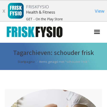
FRISKFYSIO
X
View
Health & Fitness
GET - On the Play Store
Zoeken:
Tagarchieven:
schouder frisk
Je bent hier:
Startpagina
Items getagd met "schouder frisk".