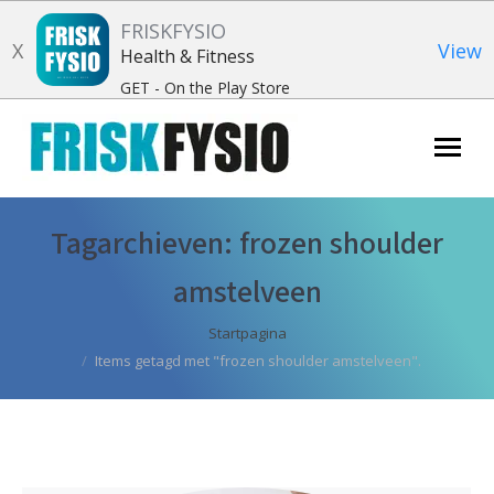
FRISKFYSIO
X
View
Health & Fitness
GET - On the Play Store
Zoeken:
Tagarchieven:
frozen shoulder
amstelveen
Je bent hier:
Startpagina
Items getagd met "frozen shoulder amstelveen".