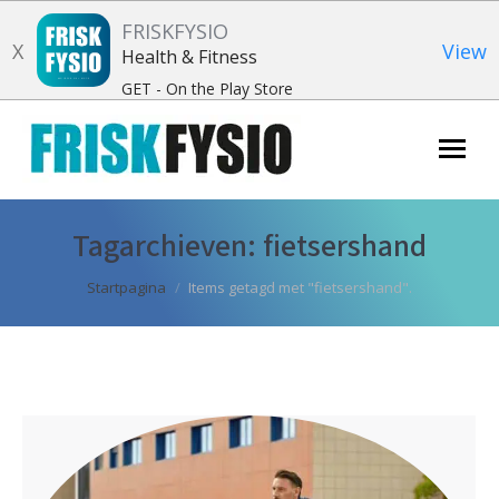
FRISKFYSIO
X
View
Health & Fitness
GET - On the Play Store
Zoeken:
Tagarchieven:
fietsershand
Je bent hier:
Startpagina
Items getagd met "fietsershand".